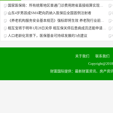
国家医保局：所有统筹地区普通门诊费用跨省直接结算实现全覆盖
山东4岁男孩成SMA靶向药纳入医保后全国首例注射者
《养老机构服务安全基本规范》强标即将生效 养老院行业前景分析
相互宝将于明年1月28日关停 相互保关停后患病成员还能申请互助吗？
人口老龄化背景下，医保基金可持续发展的3点建议
关于我们
联系我们
Copyright@2018
财富国际提供：最新财富资讯、房产资讯